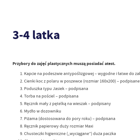
3-4 latka
Przybory do zajęć plastycznych muszą posiadać atest.
Kapcie na podeszwie antypoślizgowej – wygodne i łatwe do za
Cienki koc z polaru w poszewce (rozmiar 160x200) – podpisane
Poduszka typu Jasiek – podpisana
Torba na pościel – podpisana
Ręcznik mały z pętelką na wieszak – podpisany
Mydło w dozowniku
Piżama (dostosowana do pory roku) – podpisana
Ręcznik papierowy duży rozmiar Maxi
Chusteczki higieniczne („wyciągane”) duża paczka