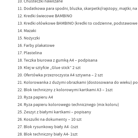
Chusteczki nawilżane
Dodatkowa para spodni, bluzka, skarpetki/rajstopy, majtki; n
Kredki świecowe BAMBINO
Kredki ołówkowe BAMBINO (kredki to codzienne, podstawowe na
Mazaki
Nożyczki
Farby plakatowe
Plastelina
Teczka biurowa z gumką A4 – podpisana
Klej w sztyfcie „Glue stick” 2 szt
Ofertówka przezroczysta A4 sztywna – 2 szt
Kolorowanka z dużymi obrazkami (dostosowana do wieku) po
Blok techniczny z kolorowymi kartkami A3 – 1szt
Ryza papieru A4
Ryza papieru kolorowego technicznego (mix koloru)
Zeszyt z białymi kartkami – popisany
Koszulki na dokumenty – 10 szt
Blok rysunkowy biały A4 -1szt
Blok techniczny biały A4- 1szt