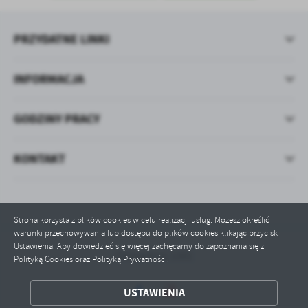
PRZYDATNE LINKI
INFORMACJA
GODZINY PRACY
KONTAKT
Strona korzysta z plików cookies w celu realizacji usług. Możesz określić
warunki przechowywania lub dostępu do plików cookies klikając przycisk
Ustawienia. Aby dowiedzieć się więcej zachęcamy do zapoznania się z
Odwiedzin: 1381
Polityką Cookies oraz Polityką Prywatności.
ZAPISZ WYBRANE
USTAWIENIA