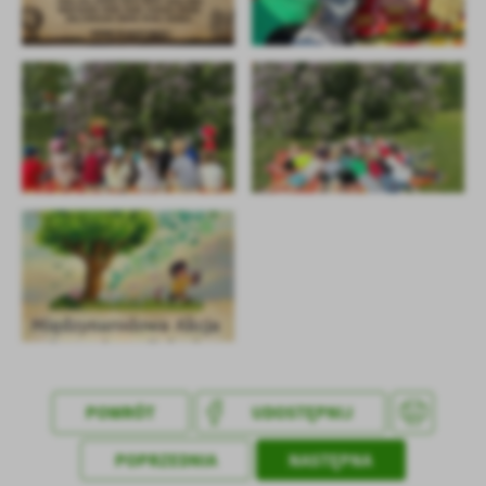
treści w postaci wiadomości, ofert, komunikatów mediów
społecznościowych.
POWRÓT
UDOSTĘPNIJ
POPRZEDNIA
NASTĘPNA